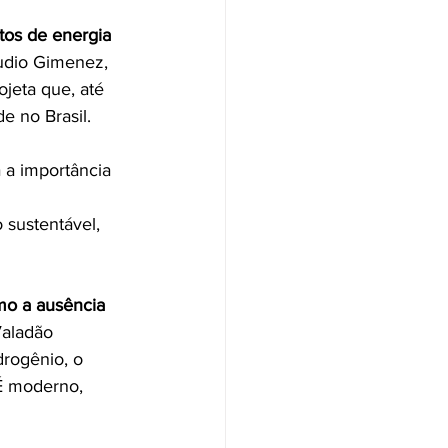
tos de energia 
áudio Gimenez, 
ojeta que, até 
e no Brasil.
 a importância 
 sustentável, 
mo a ausência 
Valadão 
drogênio, o 
“É moderno, 