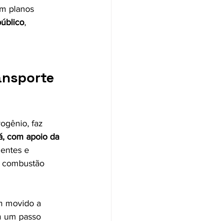
om planos 
público
, 
ansporte 
ogênio, faz 
á, com apoio da 
uentes e 
e combustão 
m movido a 
am um passo 