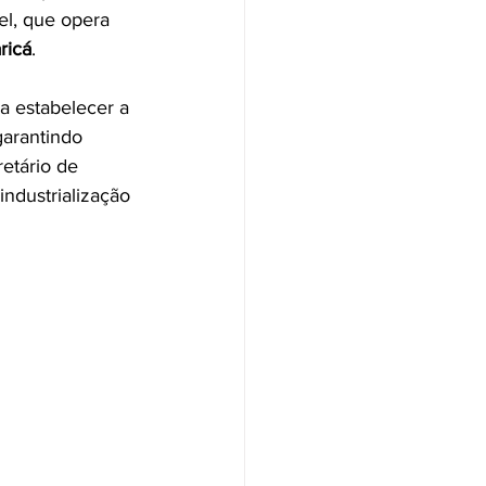
el, que opera 
ricá
.
ja estabelecer a 
garantindo 
etário de 
ndustrialização 