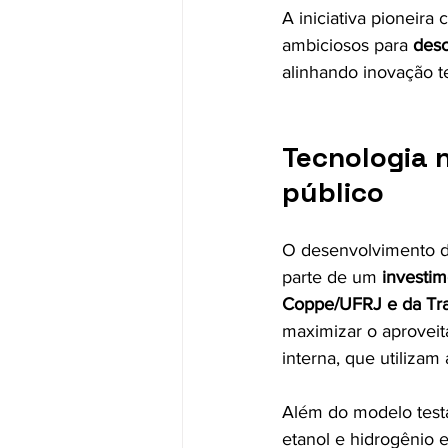
A iniciativa pioneir
ambiciosos para 
desc
alinhando inovação t
Tecnologia n
público
O desenvolvimento do
parte de um 
investim
Coppe/UFRJ e da Trac
maximizar o aproveit
interna, que utiliza
Além do modelo testa
etanol e hidrogênio e