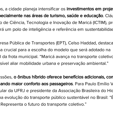
, a cidade planeja intensificar os 
investimentos em proje
pecialmente nas áreas de turismo, saúde e educação
. Cl
to de Ciência, Tecnologia e Inovação de Maricá (ICTIM), pr
á um polo de inteligência e referência em sustentabilidad
esa Pública de Transportes (EPT), Celso Haddad, destaca
a crucial para a escolha do modelo que será adotado na 
 da frota municipal. “Maricá avança no transporte coletivo
ível aliar mobilidade urbana e preservação ambiental.”
ssões, 
o ônibus híbrido oferece benefícios adicionais, co
nando maior conforto aos passageiros
. Para Paulo Emílio 
tular da UFRJ e presidente da Associação Brasileira do Hi
a evolução do transporte público sustentável no Brasil: 
. Representa o futuro do transporte coletivo.”