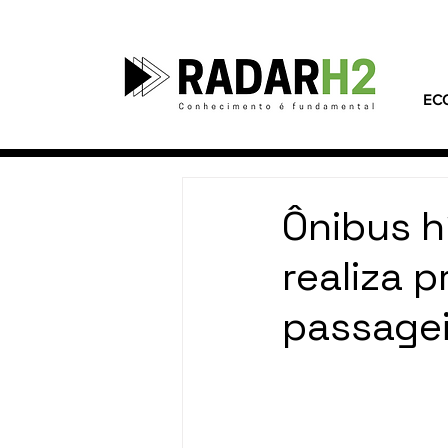
EC
Ônibus h
realiza 
passagei