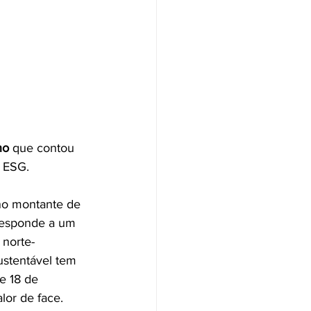
no
 que contou 
 ESG.
o montante de 
rresponde a um 
 norte-
stentável tem 
e 18 de 
lor de face.