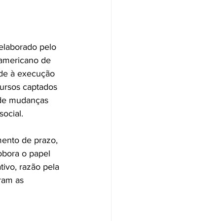
elaborado pelo 
americano de 
de à execução 
ursos captados 
 de mudanças 
ocial.
ento de prazo, 
obora o papel 
ivo, razão pela 
ram as 