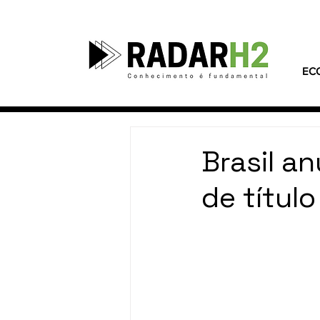
EC
Brasil a
de títul