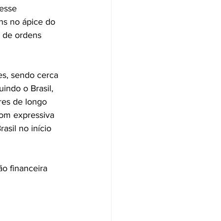
esse 
ns no ápice do 
o de ordens 
es, sendo cerca 
indo o Brasil, 
res de longo 
com expressiva 
rasil no início 
ão financeira 