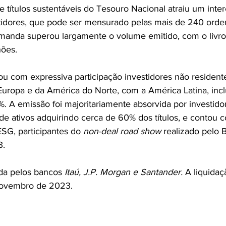
 títulos sustentáveis do Tesouro Nacional atraiu um inter
estidores, que pode ser mensurado pelas mais de 240 orde
demanda superou largamente o volume emitido, com o livr
hões.
tou com expressiva participação investidores não resident
uropa e da América do Norte, com a América Latina, inclu
 A emissão foi majoritariamente absorvida por investido
de ativos adquirindo cerca de 60% dos títulos, e contou 
G, participantes do 
non-deal road show
 realizado pelo B
3.
ada pelos bancos 
Itaú, J.P. Morgan e Santander.
 A liquidaç
novembro de 2023.