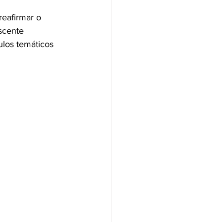
eafirmar o 
scente 
ulos temáticos 