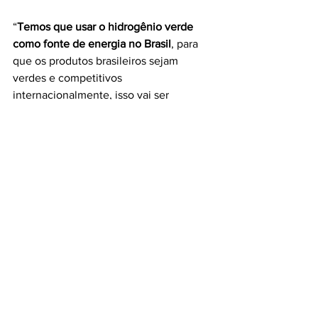
“
Temos que usar o hidrogênio verde 
como fonte de energia no Brasil
, para 
que os produtos brasileiros sejam 
verdes e competitivos 
internacionalmente, isso vai ser 
fundamental no mercado brevemente”, 
comentou Leônidas Cristino.
Fonte: Agência Câmara de Notícias
[]