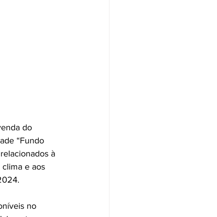
venda do 
dade “Fundo 
relacionados à 
clima e aos 
 2024.
oníveis no 