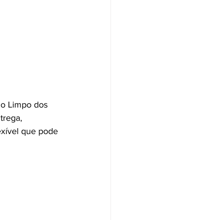
io Limpo dos 
trega, 
exível que pode 