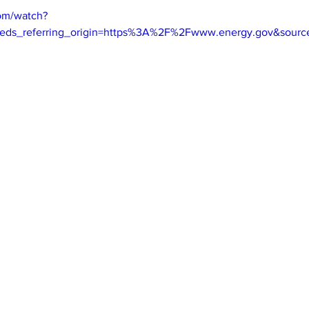
om/watch?
s_referring_origin=https%3A%2F%2Fwww.energy.gov&sourc