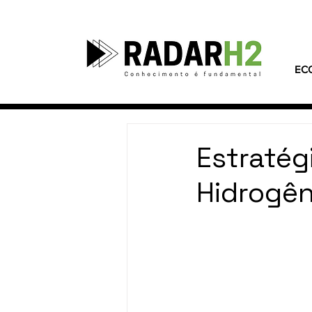
EC
Estratég
Hidrogên