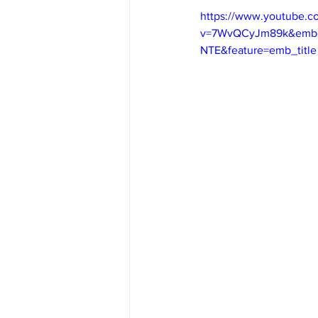
https://www.youtube.c
v=7WvQCyJm89k&embed
NTE&feature=emb_title