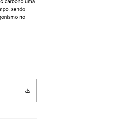
xo carbono uma 
impo, sendo 
agonismo no 