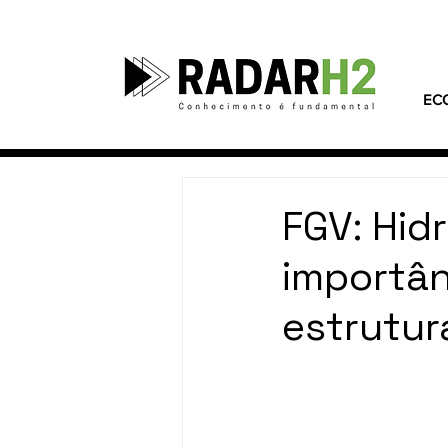
EC
FGV: Hid
importâ
estrutur