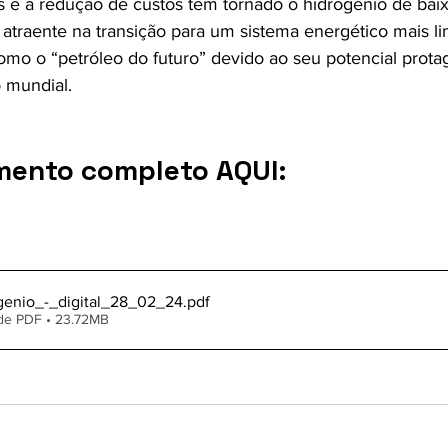
 e a redução de custos têm tornado o hidrogênio de bai
atraente na transição para um sistema energético mais l
como o “petróleo do futuro” devido ao seu potencial prot
 mundial.
mento completo AQUI:
genio_-_digital_28_02_24
.pdf
de PDF • 23.72MB