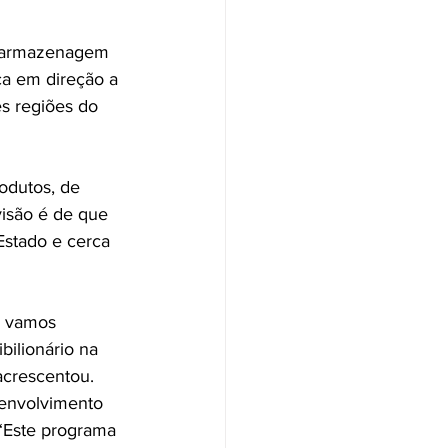
o, armazenagem 
ca em direção a 
s regiões do 
odutos, de 
isão é de que 
stado e cerca 
e vamos 
bilionário na 
acrescentou.
senvolvimento 
“Este programa 