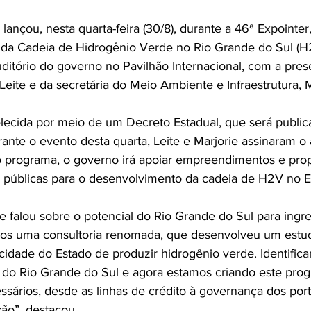
ançou, nesta quarta-feira (30/8), durante a 46ª Expointer
da Cadeia de Hidrogênio Verde no Rio Grande do Sul (H
ditório do governo no Pavilhão Internacional, com a pres
eite e da secretária do Meio Ambiente e Infraestrutura, M
belecida por meio de um Decreto Estadual, que será public
rante o evento desta quarta, Leite e Marjorie assinaram o
 programa, o governo irá apoiar empreendimentos e prop
s públicas para o desenvolvimento da cadeia de H2V no E
e falou sobre o potencial do Rio Grande do Sul para ingr
os uma consultoria renomada, que desenvolveu um estud
cidade do Estado de produzir hidrogênio verde. Identific
l do Rio Grande do Sul e agora estamos criando este prog
ssários, desde as linhas de crédito à governança dos port
ção”, destacou.