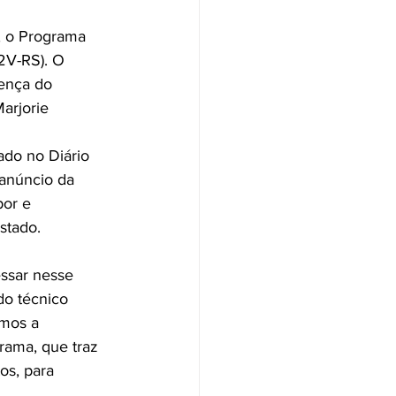
, o Programa 
2V-RS). O 
ença do 
arjorie 
ado no Diário 
 anúncio da 
or e 
stado.
essar nesse 
o técnico 
amos a 
rama, que traz 
os, para 