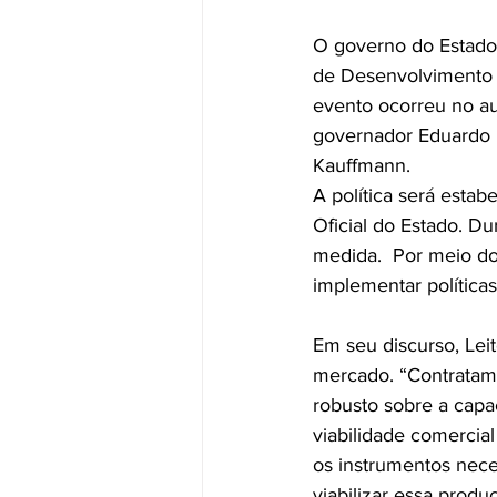
O governo do Estado l
de Desenvolvimento 
evento ocorreu no au
governador Eduardo L
Kauffmann.
A política será esta
Oficial do Estado. Du
medida.  Por meio do
implementar política
Em seu discurso, Leit
mercado. “Contratam
robusto sobre a capa
viabilidade comercia
os instrumentos nece
viabilizar essa produ