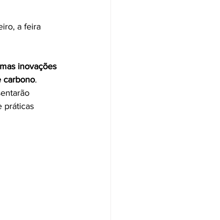
ro, a feira 
imas inovações 
e carbono
. 
sentarão 
 práticas 