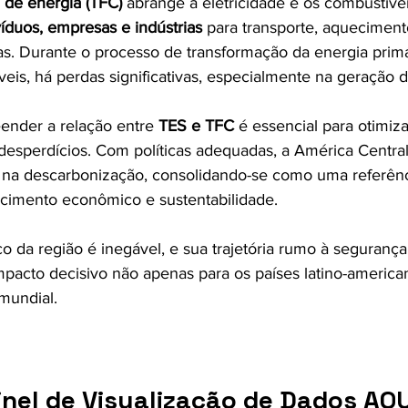
l de energia (TFC)
 abrange a eletricidade e os combustívei
víduos, empresas e indústrias
 para transporte, aqueciment
s. Durante o processo de transformação da energia prim
áveis, há perdas significativas, especialmente na geração d
nder a relação entre 
TES e TFC
 é essencial para otimiza
 desperdícios. Com políticas adequadas, a América Centra
na descarbonização, consolidando-se como uma referênci
scimento econômico e sustentabilidade.
o da região é inegável, e sua trajetória rumo à segurança 
mpacto decisivo não apenas para os países latino-america
mundial.
nel de Visualização de Dados 
AQU