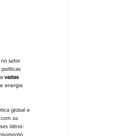
no setor 
políticas 
a 
vastas 
e energia 
tica global e 
 com os 
es latino-
volvimento 