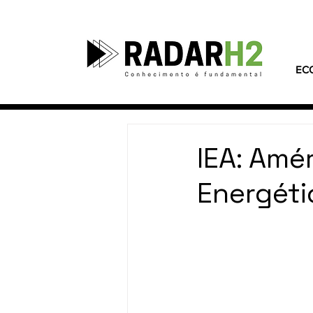
EC
IEA: Amér
Energét