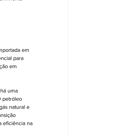
importada em 
ncial para 
ação em 
 há uma 
 petróleo 
gás natural e 
ansição 
 eficiência na 