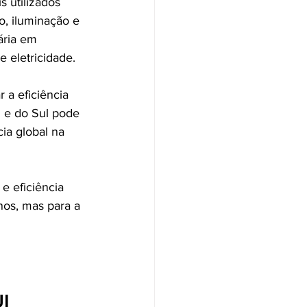
s utilizados 
o, iluminação e 
ária em 
e eletricidade.
r a eficiência 
l e do Sul pode 
a global na 
e eficiência 
nos, mas para a 
I