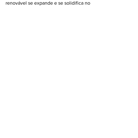
renovável se expande e se solidifica no 
país, a Petrobras fortalece sua posição 
em um mercado cada vez mais pautado 
pela sustentabilidade e pela eficiência 
energética.
REDAÇÃO RADARH2
Ver tudo
Posts recentes