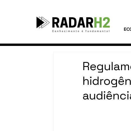
EC
Regulam
hidrogên
audiênci