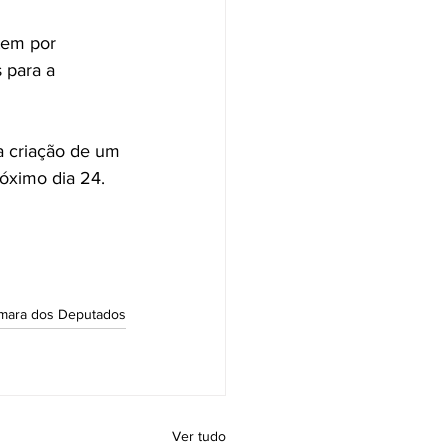
tem por 
 para a 
a criação de um 
róximo dia 24.
âmara dos Deputados
Ver tudo