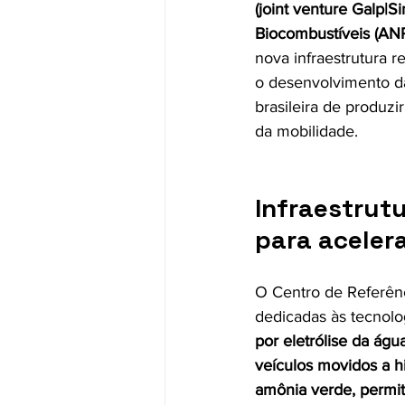
(joint venture Galp|
Biocombustíveis (ANP)
nova infraestrutura r
o desenvolvimento da
brasileira de produzi
da mobilidade.
Infraestrutu
para aceler
O Centro de Referênc
dedicadas às tecnolo
por eletrólise da ág
veículos movidos a h
amônia verde, permiti