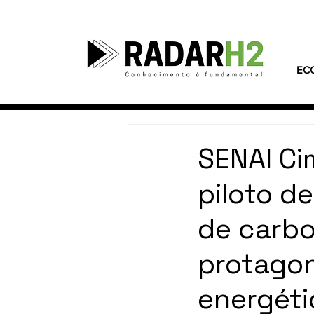
EC
SENAI Ci
piloto d
de carbo
protagon
energéti