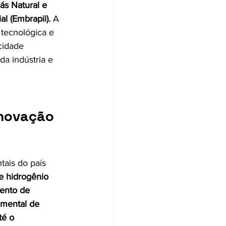
ás Natural e 
l (Embrapii).
 A 
 tecnológica e 
cidade 
da indústria e 
inovação 
ais do país 
e hidrogênio 
mento de 
imental de 
té o 