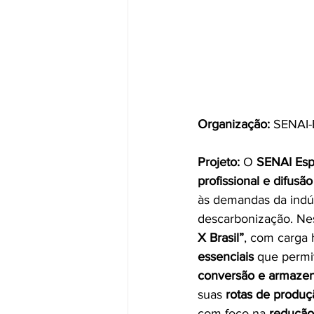
Organização:
 SENAI-
Projeto:
 O 
SENAI Espí
profissional e difus
às demandas da indús
descarbonização. Nes
X Brasil”
, com carga 
essenciais
 que permi
conversão e armaze
suas 
rotas de produç
com foco na 
redução