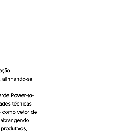
ação 
, alinhando-se 
erde Power-to-
ades técnicas 
o como vetor de 
, abrangendo 
 produtivos
, 