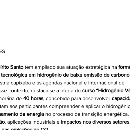
ES
rito Santo
 tem ampliado sua atuação estratégica na 
form
ão tecnológica em hidrogênio de baixa emissão de carbono
tria capixaba e às agendas nacional e internacional de 
se contexto, destaca-se a oferta do 
curso “Hidrogênio V
horária de 
40 horas
, concebido para desenvolver 
capacid
tam aos participantes compreender e aplicar o hidrogêni
namento de energia
 no processo de transição energética
ão
, aplicações industriais e 
impactos nos diversos setores
 das emissões de CO₂
. 