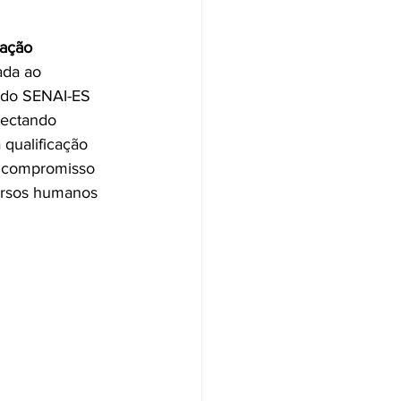
ação 
ada ao 
a do SENAI-ES 
nectando 
 qualificação 
u compromisso 
cursos humanos 