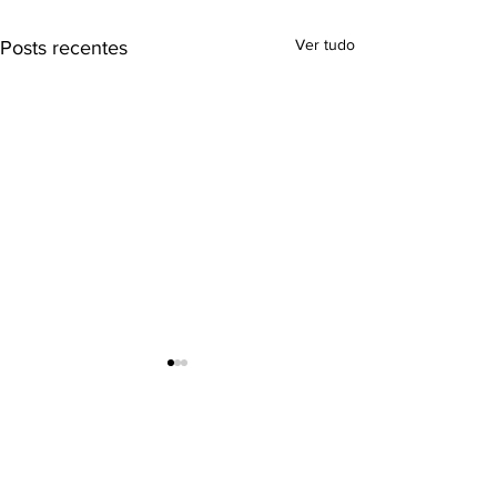
Ver tudo
Posts recentes
RADAR DO HIDROGÊNIO
INTERNA
CIONAL