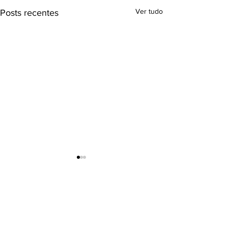
Ver tudo
Posts recentes
RADAR DO HIDROGÊNIO
INTERNA
CIONAL