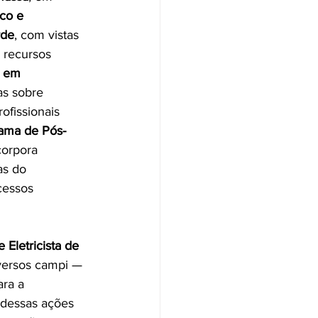
co e 
rde
, com vistas 
 recursos 
 em 
as sobre 
ofissionais 
ama de Pós-
corpora 
as do 
cessos 
 Eletricista de 
versos campi — 
ara a 
 dessas ações 