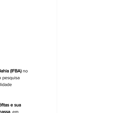
ahia (IFBA)
 no 
o pesquisa 
lidade 
itas e sua 
omassa
, em 