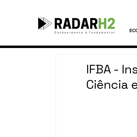
EC
IFBA - I
Ciência 