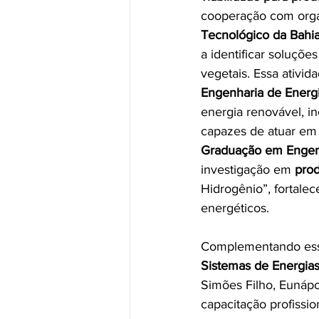
cooperação com org
Tecnológico da Bahi
a identificar soluçõe
vegetais. Essa ativid
Engenharia de Energ
energia renovável, in
capazes de atuar em 
Graduação em Engenh
investigação em 
prod
Hidrogênio”, fortale
energéticos. 
Complementando esse
Sistemas de Energias
Simões Filho, Eunápol
capacitação profissi