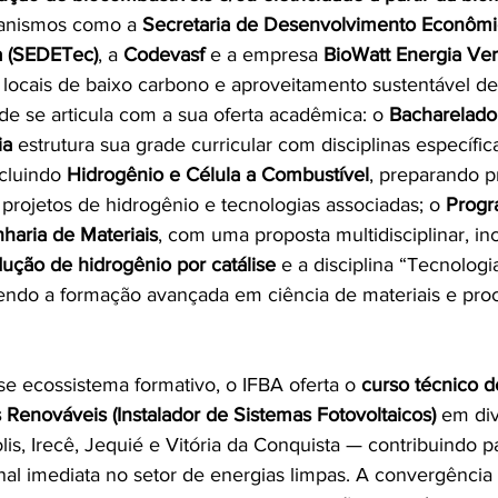
anismos como a 
Secretaria de Desenvolvimento Econômi
a (SEDETec)
, a 
Codevasf
 e a empresa 
BioWatt Energia Ve
s locais de baixo carbono e aproveitamento sustentável de
ade se articula com a sua oferta acadêmica: o 
Bacharelado
ia
 estrutura sua grade curricular com disciplinas específic
cluindo 
Hidrogênio e Célula a Combustível
, preparando pr
projetos de hidrogênio e tecnologias associadas; o 
Progr
aria de Materiais
, com uma proposta multidisciplinar, in
ução de hidrogênio por catálise
 e a disciplina “Tecnologi
cendo a formação avançada em ciência de materiais e pro
 ecossistema formativo, o IFBA oferta o 
curso técnico de
 Renováveis (Instalador de Sistemas Fotovoltaicos)
 em di
is, Irecê, Jequié e Vitória da Conquista — contribuindo p
onal imediata no setor de energias limpas. A convergência