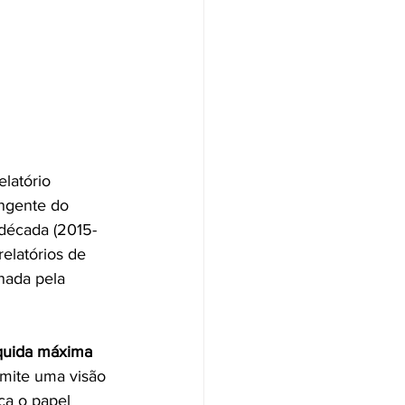
latório 
ngente do 
 década (2015-
relatórios de 
nada pela 
quida máxima 
mite uma visão 
ca o papel 