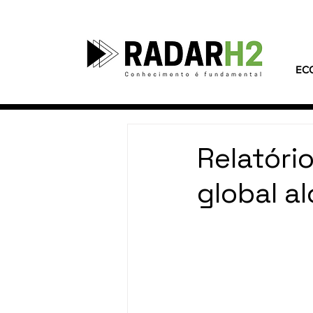
EC
Relatóri
global a