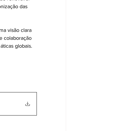
onização das 
a visão clara 
 e colaboração 
ticas globais.