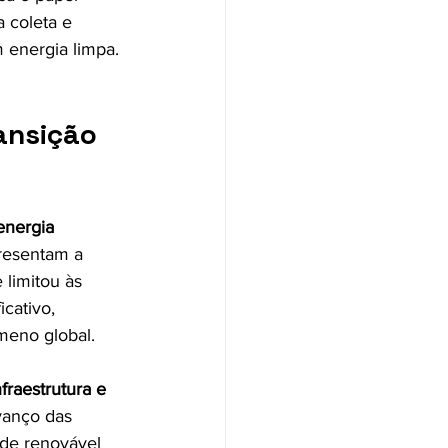
a coleta e 
 energia limpa.
ansição 
energia 
presentam a 
limitou às 
cativo, 
meno global.
fraestrutura e 
vanço das 
ade renovável 