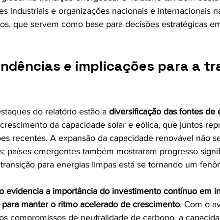
es industriais e organizações nacionais e internacionais n
os, que servem como base para decisões estratégicas em
endências e implicações para a tr
estaques do relatório estão a 
diversificação das fontes de 
 crescimento da capacidade solar e eólica, que juntos re
ões recentes. A expansão da capacidade renovável não se 
; países emergentes também mostraram progresso signifi
ransição para energias limpas está se tornando um fenô
io evidencia a importância do investimento contínuo em in
 para manter o ritmo acelerado de crescimento
. Com o a
 e os compromissos de neutralidade de carbono, a capacid